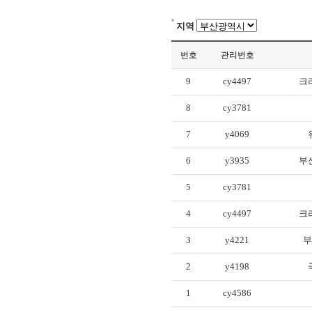
지역
번호
관리번호
9
cy4497
크
8
cy3781
7
y4069
6
y3935
부
5
cy3781
4
cy4497
크
3
y4221
부
2
y4198
1
cy4586